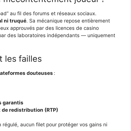
d” au fil des forums et réseaux sociaux.
al ni truqué
. Sa mécanique repose entièrement
 jeux approuvés par des licences de casino
 par des laboratoires indépendants — uniquement
 les failles
plateformes douteuses
:
 garantis
 de redistribution (RTP)
 régulé, aucun filet pour protéger vos gains ni