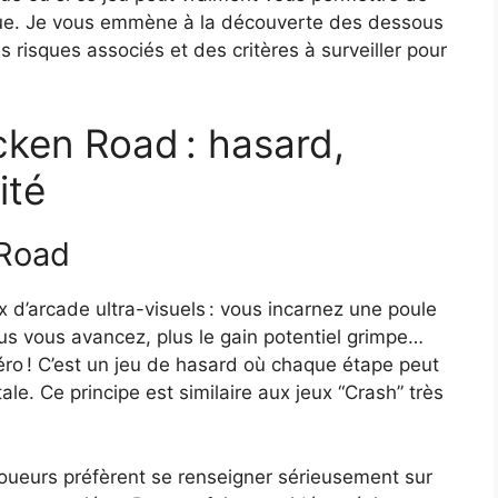
que. Je vous emmène à la découverte des dessous
 risques associés et des critères à surveiller pour
ken Road : hasard,
ité
 Road
x d’arcade ultra-visuels : vous incarnez une poule
lus vous avancez, plus le gain potentiel grimpe…
zéro ! C’est un jeu de hasard où chaque étape peut
ale. Ce principe est similaire aux jeux “Crash” très
joueurs préfèrent se renseigner sérieusement sur