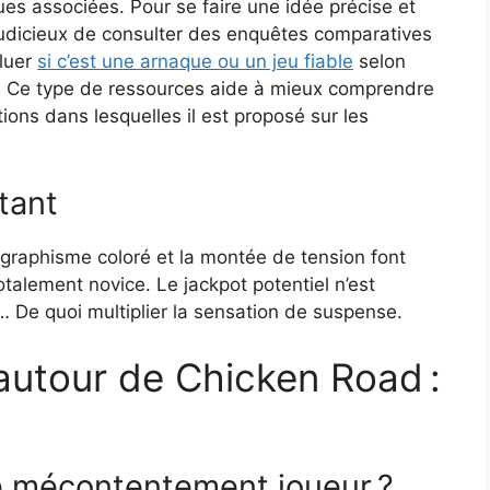
aques associées. Pour se faire une idée précise et
t judicieux de consulter des enquêtes comparatives
aluer
si c’est une arnaque ou un jeu fiable
selon
. Ce type de ressources aide à mieux comprendre
tions dans lesquelles il est proposé sur les
tant
 graphisme coloré et la montée de tension font
alement novice. Le jackpot potentiel n’est
… De quoi multiplier la sensation de suspense.
autour de Chicken Road :
e mécontentement joueur ?