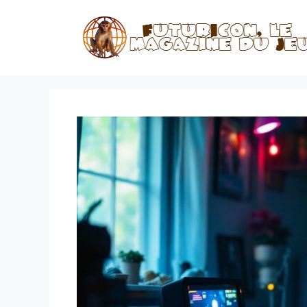
Aller
au
contenu