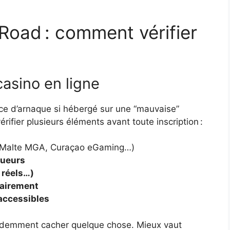
 Road : comment vérifier
casino en ligne
rce d’arnaque si hébergé sur une “mauvaise”
ifier plusieurs éléments avant toute inscription :
Malte MGA, Curaçao eGaming…)
oueurs
 réels…)
lairement
accessibles
videmment cacher quelque chose. Mieux vaut