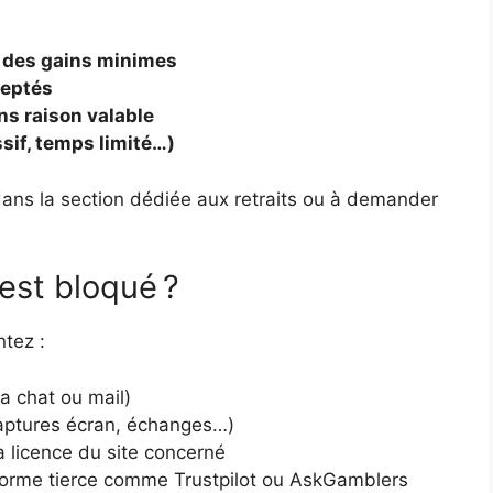
r des gains minimes
ceptés
ns raison valable
if, temps limité…)
 dans la section dédiée aux retraits ou à demander
 est bloqué ?
ntez :
ia chat ou mail)
captures écran, échanges…)
la licence du site concerné
teforme tierce comme Trustpilot ou AskGamblers