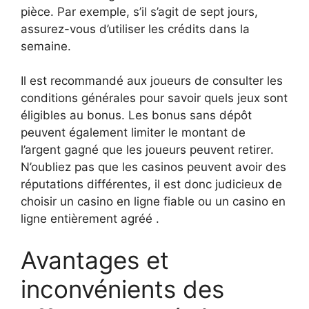
pièce. Par exemple, s’il s’agit de sept jours,
assurez-vous d’utiliser les crédits dans la
semaine.
Il est recommandé aux joueurs de consulter les
conditions générales pour savoir quels jeux sont
éligibles au bonus. Les bonus sans dépôt
peuvent également limiter le montant de
l’argent gagné que les joueurs peuvent retirer.
N’oubliez pas que les casinos peuvent avoir des
réputations différentes, il est donc judicieux de
choisir un casino en ligne fiable ou un casino en
ligne entièrement agréé .
Avantages et
inconvénients des