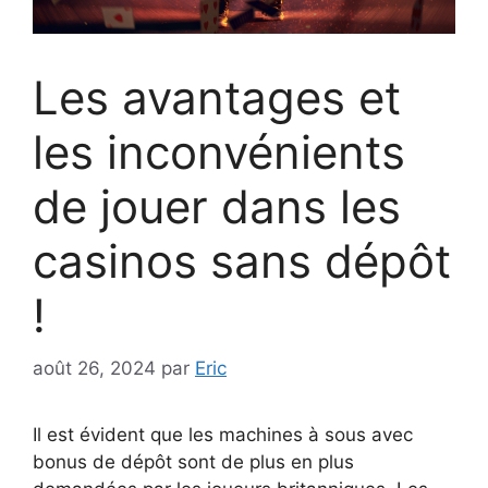
Les avantages et
les inconvénients
de jouer dans les
casinos sans dépôt
!
août 26, 2024
par
Eric
Il est évident que les machines à sous avec
bonus de dépôt sont de plus en plus