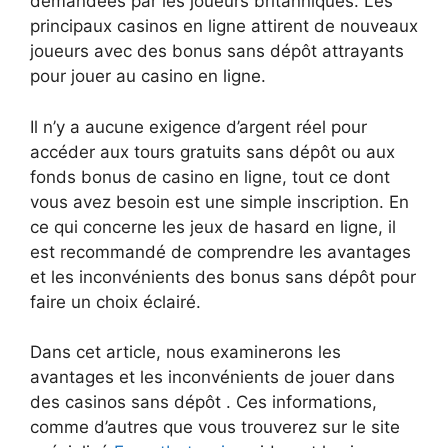
demandées par les joueurs britanniques. Les
principaux casinos en ligne attirent de nouveaux
joueurs avec des bonus sans dépôt attrayants
pour jouer au casino en ligne.
Il n’y a aucune exigence d’argent réel pour
accéder aux tours gratuits sans dépôt ou aux
fonds bonus de casino en ligne, tout ce dont
vous avez besoin est une simple inscription. En
ce qui concerne les jeux de hasard en ligne, il
est recommandé de comprendre les avantages
et les inconvénients des bonus sans dépôt pour
faire un choix éclairé.
Dans cet article, nous examinerons les
avantages et les inconvénients de jouer dans
des casinos sans dépôt . Ces informations,
comme d’autres que vous trouverez sur le site