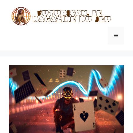
Aller
au
contenu
Menu