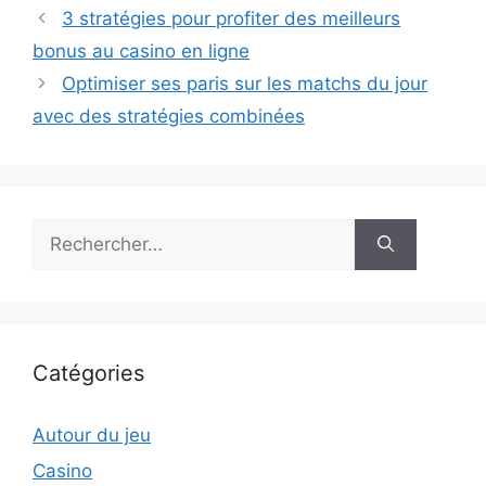
3 stratégies pour profiter des meilleurs
bonus au casino en ligne
Optimiser ses paris sur les matchs du jour
avec des stratégies combinées
Rechercher :
Catégories
Autour du jeu
Casino