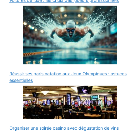
Voitures de luxe : les choix des joueurs professionnels
Réussir ses paris natation aux Jeux Olympiques : astuces
essentielles
Organiser une soirée casino avec dégustation de vins